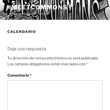
Saltar
#MEETCOMMONS
al
¿Nos pensamos en común?
contenido
CALENDARIO
Deja una respuesta
Tu dirección de correo electrónico no será publicada.
Los campos obligatorios están marcados con
*
Comentario
*