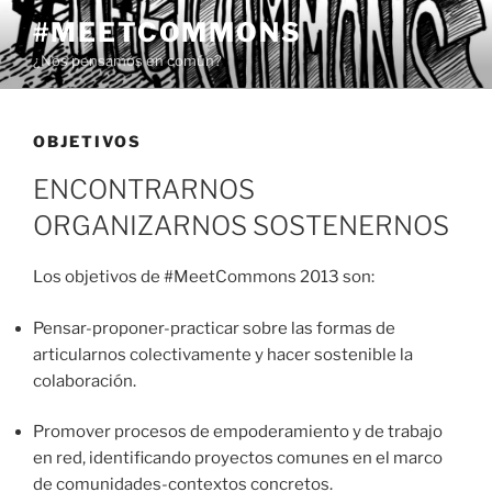
Saltar
#MEETCOMMONS
al
¿Nos pensamos en común?
contenido
OBJETIVOS
ENCONTRARNOS
ORGANIZARNOS SOSTENERNOS
Los objetivos de #MeetCommons 2013 son:
Pensar-proponer-practicar sobre las formas de
articularnos colectivamente y hacer sostenible la
colaboración.
Promover procesos de empoderamiento y de trabajo
en red, identificando proyectos comunes en el marco
de comunidades-contextos concretos.