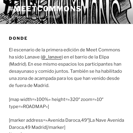
Saltar
#MEETCOMMONS
al
¿Nos pensamos en común?
contenido
DONDE
El escenario de la primera edición de Meet Commons
ha sido Lanave (
@_lanave
) en el barrio de la Elipa
(Madrid). En ese mismo espacios los participantes han
desayunaso y comido juntos. También se ha habilitado
una zona de acampada para los que han venido desde
de fuera de Madrid.
[map width=»100%» height=»320″ zoom=»10″
type=»ROADMAP»]
[marker address=»Avenida Daroca,49″]La Nave Avenida
Daroca,49 Madrid[/marker]