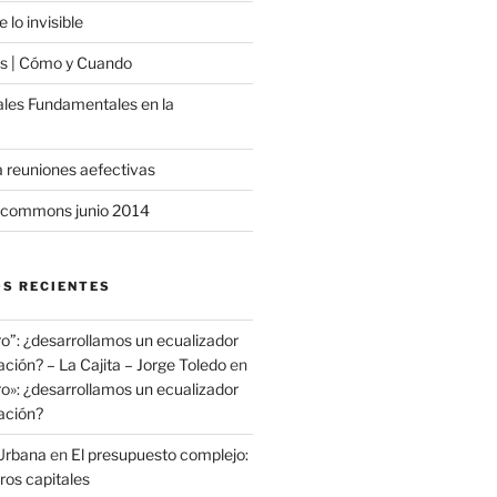
 lo invisible
 | Cómo y Cuando
ales Fundamentales en la
a reuniones aefectivas
commons junio 2014
S RECIENTES
ro”: ¿desarrollamos un ecualizador
ación? – La Cajita – Jorge Toledo
en
ro»: ¿desarrollamos un ecualizador
ación?
Urbana
en
El presupuesto complejo:
ros capitales