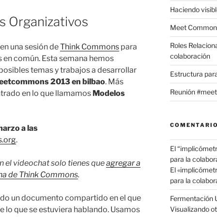
Haciendo visible
s Organizativos
Meet Commons
Roles Relacion
 en una sesión de
Think Commons
para
colaboración
os en común. Esta semana hemos
osibles temas y trabajos a desarrollar
Estructura par
eetcommons 2013 en bilbao
. Más
Reunión #meet
trado en lo que llamamos
Modelos
COMENTARIO
arzo a las
s.org
.
El “implicómet
para la colabor
n el videochat solo tienes que
agregar a
El «implicómet
gina de Think Commons
.
para la colabor
zado un documento compartido en el que
Fermentación 
Visualizando ot
de lo que se estuviera hablando. Usamos