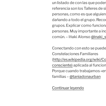
un listado de con las que pode
referencia son los Talleres de 
personas, como es que alguien
dañando a todo el grupo. Recor
grupos. Explicar como funcion
personas. Muy importante a inc
común. – Iñaki Alonso
@inaki_s
Conectando con esto se puede t
Constelaciones Familiares
(
http://es.wikipedia.org/wiki/
consciente)
aplicada al funci
Porque cuando trabajamos «en 
famílias –
@taniadonaurban
«Sesión
Continuar leyendo
#2
|
Modelos