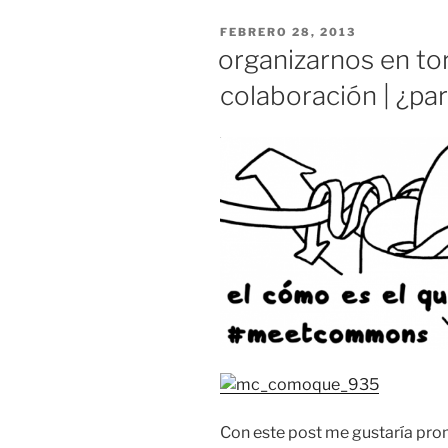
Organizativ
PUBLICADO
FEBRERO 28, 2013
EL
organizarnos en to
colaboración | ¿pa
Con este post me gustaría prom