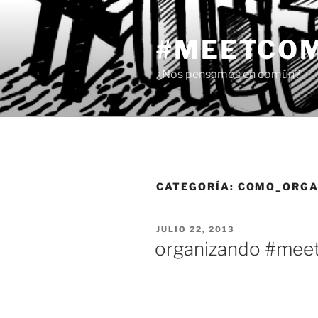
Saltar
al
#MEETCO
contenido
¿Nos pensamos en común?
CATEGORÍA:
COMO_ORGA
PUBLICADO
JULIO 22, 2013
EL
organizando #me