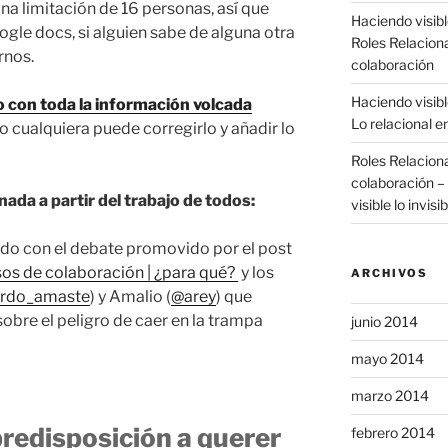
una limitación de 16 personas, así que
Haciendo visible
le docs, si alguien sabe de alguna otra
Roles Relacion
rnos.
colaboración
Haciendo visible
 con toda la información volcada
Lo relacional e
o cualquiera puede corregirlo y añadir lo
Roles Relacion
colaboración – 
ada a partir del trabajo de todos:
visible lo invisib
o con el debate promovido por el post
sos de colaboración | ¿para qué?
y los
ARCHIVOS
ardo_amaste
) y Amalio (
@arey
) que
obre el peligro de caer en la trampa
junio 2014
mayo 2014
marzo 2014
predisposición a querer
febrero 2014