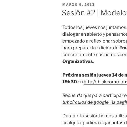
PUBLICADO
MARZO 9, 2013
EL
Sesión #2 | Modelo
Todos los jueves nos juntamos
dialogar en abierto y pensarn
empezado a reflexionar sobre p
para preparar la edición de
#m
concretamente nos hemos cen
Organizativos
.
Próxima sesión jueves 14 de m
19h30
en
http://thinkcommon
Recuerda que para participar e
tus círculos de google+ la pa
Durante la sesión hemos utili
cualquier pudiera dejar notas 