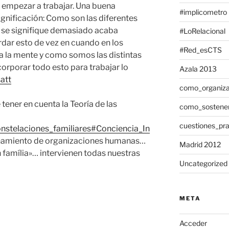
r empezar a trabajar. Una buena
#implicometro
significación: Como son las diferentes
 se signifique demasiado acaba
#LoRelacional
dar esto de vez en cuando en los
#Red_esCTS
a la mente y como somos las distintas
orporar todo esto para trabajar lo
Azala 2013
att
como_organiza
ener en cuenta la Teoría de las
como_sostene
cuestiones_pra
Constelaciones_familiares#Conciencia_In
onamiento de organizaciones humanas…
Madrid 2012
família»… intervienen todas nuestras
Uncategorized
META
Acceder