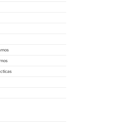
rnos
rnos
cticas