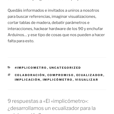
Quedáis informados e invitados a uniros a nosotros
para buscar referencias, imaginar visualizaciones,
cortar tablas de madera, debatir parámetros e
interacciones, hackear hardware de los 90 y enchufar
Arduinos… y ese tipo de cosas que nos pueden a hacer
falta para esto.
CATEGORÍAS
#IMPLICOMETRO
,
UNCATEGORIZED
ETIQUETAS
COLABORACIÓN
,
COMPROMISO
,
ECUALIZADOR
,
IMPLICACIÓN
,
IMPLICÓMETRO
,
VISUALIZAR
9 respuestas a «El «implicómetro»:
¿desarrollamos un ecualizador para la