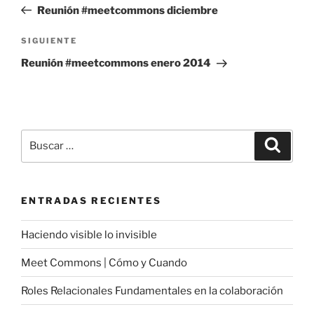
anterior:
Reunión #meetcommons diciembre
entradas
Siguiente
SIGUIENTE
entrada
Reunión #meetcommons enero 2014
Buscar
Buscar
por:
ENTRADAS RECIENTES
Haciendo visible lo invisible
Meet Commons | Cómo y Cuando
Roles Relacionales Fundamentales en la colaboración