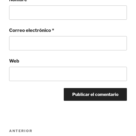
Correo electrónico
*
Web
Navegación
Entrada
ANTERIOR
de