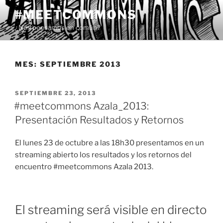
Saltar
#MEETCOMMONS
al
¿Nos pensamos en común?
contenido
MES:
SEPTIEMBRE 2013
PUBLICADO
SEPTIEMBRE 23, 2013
EL
#meetcommons Azala_2013:
Presentación Resultados y Retornos
El lunes 23 de octubre a las 18h30 presentamos en un
streaming abierto los resultados y los retornos del
encuentro #meetcommons Azala 2013.
El streaming será visible en directo