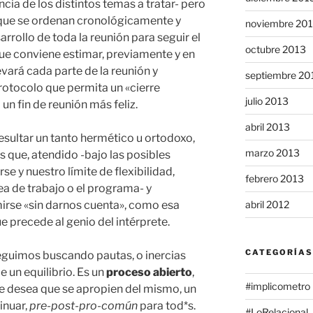
cia de los distintos temas a tratar- pero
que se ordenan cronológicamente y
noviembre 20
arrollo de toda la reunión para seguir el
octubre 2013
ue conviene estimar, previamente y en
evará cada parte de la reunión y
septiembre 20
protocolo que permita un «cierre
julio 2013
 un fin de reunión más feliz.
abril 2013
 resultar un tanto hermético u ortodoxo,
marzo 2013
rés que, atendido -bajo las posibles
 y nuestro límite de flexibilidad,
febrero 2013
a de trabajo o el programa- y
rse «sin darnos cuenta», como esa
abril 2012
e precede al genio del intérprete.
CATEGORÍAS
eguimos buscando pautas, o inercias
de un equilibrio. Es un
proceso abierto
,
#implicometro
que desea que se apropien del mismo, un
inuar,
pre-post-pro-común
para tod*s.
#LoRelacional