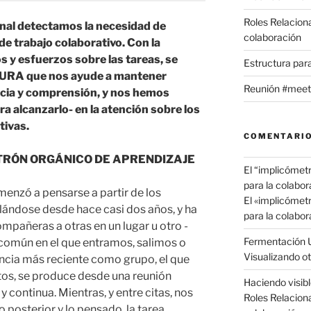
Roles Relacion
nal detectamos la necesidad de
colaboración
de trabajo colaborativo. Con la
s y esfuerzos sobre las tareas, se
Estructura par
URA que nos ayude a mantener
Reunión #meet
cia y comprensión, y nos hemos
 alcanzarlo- en la atención sobre los
tivas.
COMENTARIO
TRÓN ORGÁNICO DE APRENDIZAJE
El “implicómet
para la colabor
enzó a pensarse a partir de los
El «implicómet
lándose desde hace casi dos años, y ha
para la colabor
mpañeras a otras en un lugar u otro -
Fermentación 
común en el que entramos, salimos o
Visualizando ot
encia más reciente como grupo, el que
os, se produce desde una reunión
Haciendo visible
y continua. Mientras, y entre citas, nos
Roles Relacion
o posterior y lo pensado, la tarea