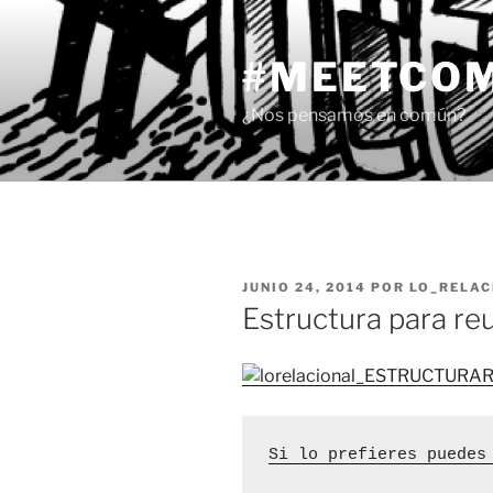
Saltar
al
#MEETCO
contenido
¿Nos pensamos en común?
PUBLICADO
JUNIO 24, 2014
POR
LO_RELAC
EL
Estructura para re
Si lo prefieres puedes