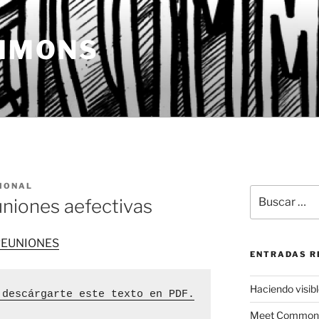
MMONS
IONAL
Buscar
uniones aefectivas
por:
ENTRADAS R
Haciendo visible
 descárgarte este texto en PDF.
Meet Commons