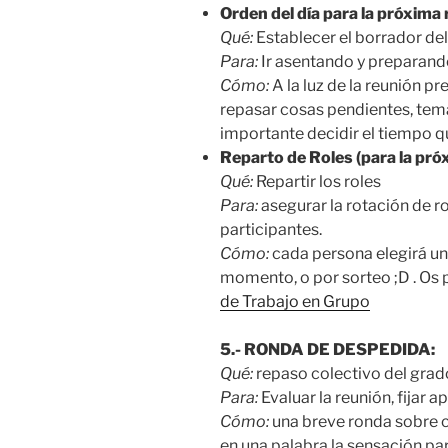
Orden del día para la próxima 
Qué:
Establecer el borrador del
Para:
Ir asentando y preparando
Cómo:
A la luz de la reunión p
repasar cosas pendientes, te
importante decidir el tiempo q
Reparto de Roles (para la pró
Qué:
Repartir los roles
Para:
asegurar la rotación de ro
participantes.
Cómo:
cada persona elegirá un
momento, o por sorteo ;D . Os
de Trabajo en Grupo
5.- RONDA DE DESPEDIDA:
Qué:
repaso colectivo del grado
Para:
Evaluar la reunión, fijar a
Cómo:
una breve ronda sobre c
en una palabra la sensación par