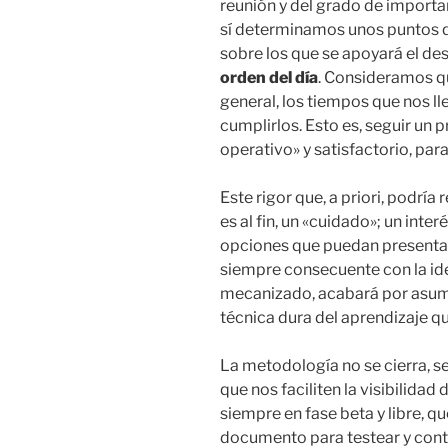
reunión y del grado de importan
sí determinamos unos puntos 
sobre los que se apoyará el des
orden del día
. Consideramos q
general, los tiempos que nos ll
cumplirlos. Esto es, seguir un 
operativo» y satisfactorio, para
Este rigor que, a priori, podría
es al fin, un «cuidado»; un inte
opciones que puedan presentarse
siempre consecuente con la ide
mecanizado, acabará por asumi
técnica dura del aprendizaje qu
La metodología no se cierra, s
que nos faciliten la visibilidad 
siempre en fase beta y libre, 
documento para testear y cont