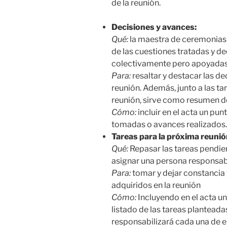
de la reunión.
Decisiones y avances:
Qué:
la maestra de ceremonias 
de las cuestiones tratadas y d
colectivamente pero apoyadas e
Para:
resaltar y destacar las d
reunión. Además, junto a las tar
reunión, sirve como resumen de
Cómo:
incluir en el acta un pun
tomadas o avances realizados.
Tareas para la próxima reunió
Qué:
Repasar las tareas pendien
asignar una persona responsab
Para:
tomar y dejar constancia
adquiridos en la reunión
Cómo:
Incluyendo en el acta u
listado de las tareas planteada
responsabilizará cada una de el