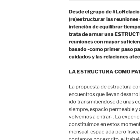
Desde el grupo de #LoRelacio
(re)estructurar las reuniones 
intención de equilibrar tiempo
trata de armar una ESTRUCT
reuniones con mayor suficien
basado -como primer paso para
cuidados y las relaciones afec
LA ESTRUCTURA COMO PA
La propuesta de estructura com
encuentros que llevan desarrol
ido transmitiéndose de unas co
siempre, espacio permeable y 
volvemos a entrar- . La experi
constituimos en estos moment
mensual, espaciada pero física 
contamos por escrito, el trabaj