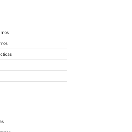
rnos
rnos
cticas
as