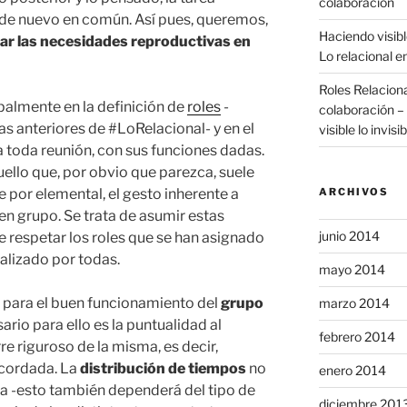
colaboración
de nuevo en común. Así pues, queremos,
Haciendo visible
izar las necesidades reproductivas en
Lo relacional e
Roles Relacion
palmente en la definición de
roles
-
colaboración – 
pas anteriores de #LoRelacional- y en el
visible lo invisib
a toda reunión, con sus funciones dadas.
llo que, por obvio que parezca, suele
le por elemental, el gesto inherente a
ARCHIVOS
en grupo. Se trata de asumir estas
junio 2014
 respetar los roles que se han asignado
alizado por todas.
mayo 2014
a para el buen funcionamiento del
grupo
marzo 2014
ario para ello es la puntualidad al
febrero 2014
re riguroso de la misma, es decir,
acordada. La
distribución de tiempos
no
enero 2014
ja -esto también dependerá del tipo de
diciembre 201