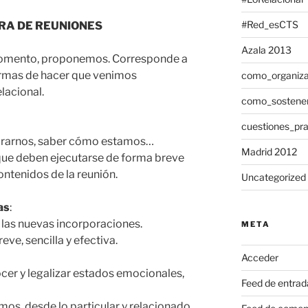
#Red_esCTS
RA DE REUNIONES
Azala 2013
 momento, proponemos. Corresponde a
formas de hacer que venimos
como_organiza
lacional.
como_sostene
cuestiones_pra
 mirarnos, saber cómo estamos…
Madrid 2012
que deben ejecutarse de forma breve
ontenidos de la reunión.
Uncategorized
as
:
 las nuevas incorporaciones.
META
ve, sencilla y efectiva.
Acceder
ocer y legalizar estados emocionales,
Feed de entrad
s, desde lo particular y relacionado