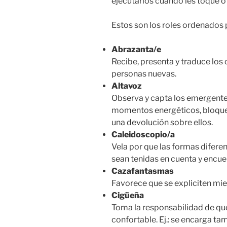
ejecutarlos cuando les toque o
Estos son los roles ordenados 
Abrazanta/e
Recibe, presenta y traduce los 
personas nuevas.
Altavoz
Observa y capta los emergentes
momentos energéticos, bloqueo
una devolución sobre ellos.
Caleidoscopio/a
Vela por que las formas diferen
sean tenidas en cuenta y encuen
Cazafantasmas
Favorece que se expliciten mi
Cigüeña
Toma la responsabilidad de que
confortable. Ej.: se encarga ta