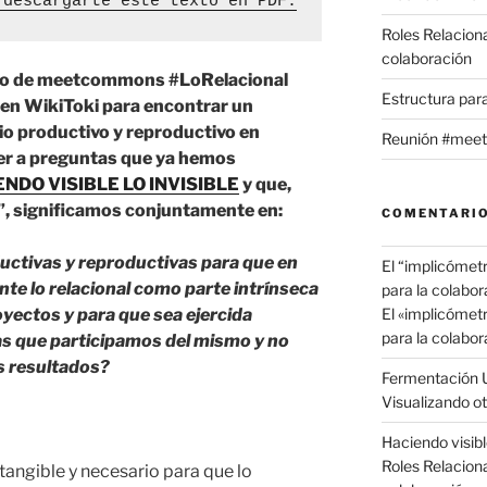
 descárgarte este texto en PDF.
Roles Relacion
colaboración
upo de meetcommons #LoRelacional
Estructura par
n WikiToki para encontrar un
io productivo y reproductivo en
Reunión #meet
der a preguntas que ya hemos
NDO VISIBLE LO INVISIBLE
y que,
l”, significamos conjuntamente en:
COMENTARIO
uctivas y reproductivas para que en
El “implicómet
te lo relacional como parte intrínseca
para la colabor
oyectos y para que sea ejercida
El «implicómet
para la colabor
s que participamos del mismo y no
s resultados?
Fermentación 
Visualizando ot
Haciendo visible
Roles Relacion
tangible y necesario para que lo