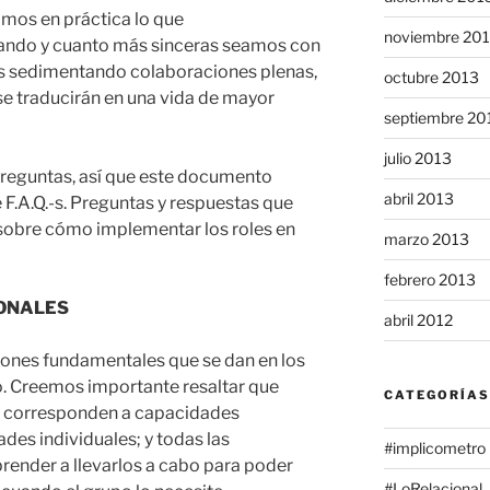
os en práctica lo que
noviembre 20
cando y cuanto más sinceras seamos con
s sedimentando colaboraciones plenas,
octubre 2013
se traducirán en una vida de mayor
septiembre 20
julio 2013
preguntas, así que este documento
abril 2013
 F.A.Q.-s. Preguntas y respuestas que
sobre cómo implementar los roles en
marzo 2013
febrero 2013
IONALES
abril 2012
iones fundamentales que se dan en los
o. Creemos importante resaltar que
CATEGORÍAS
se corresponden a capacidades
des individuales; y todas las
#implicometro
render a llevarlos a cabo para poder
#LoRelacional