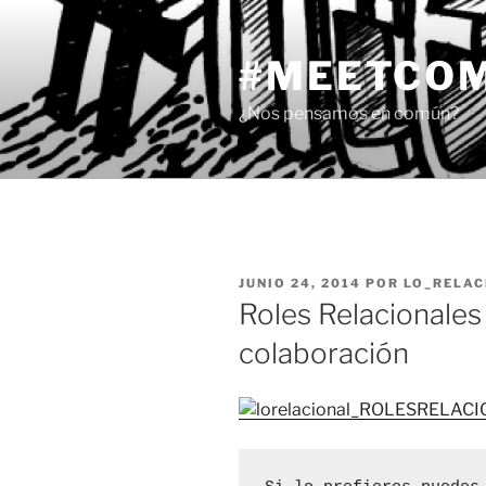
Saltar
al
#MEETCO
contenido
¿Nos pensamos en común?
PUBLICADO
JUNIO 24, 2014
POR
LO_RELAC
EL
Roles Relacionales
colaboración