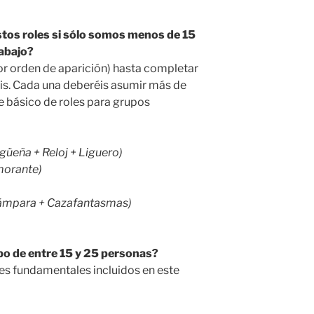
tos roles si sólo somos menos de 15
rabajo?
por orden de aparición) hasta completar
is. Cada una deberéis asumir más de
e básico de roles para grupos
güeña + Reloj + Liguero)
morante)
 lámpara + Cazafantasmas)
po de entre 15 y 25 personas?
oles fundamentales incluidos en este