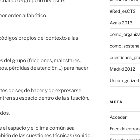
 cuando el grupo lo necesite.
#Red_esCTS
por orden alfabético:
Azala 2013
como_organiza
códigos propios del contexto a las
como_sostene
cuestiones_pra
 del grupo (fricciones, malestares,
s, pérdidas de atención…) para hacer
Madrid 2012
Uncategorized
tes de ser, de hacer y de expresarse
tren su espacio dentro de la situación.
META
edos.
Acceder
 el espacio y el clima común sea
Feed de entrad
mbién de las cuestiones técnicas (sonido,