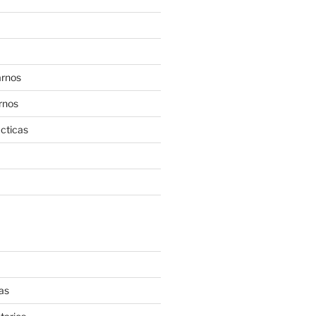
rnos
rnos
cticas
as