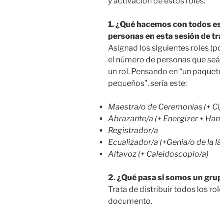
y activación de estos roles.
1. ¿Qué hacemos con todos es
personas en esta sesión de t
Asignad los siguientes roles (
el número de personas que seá
un rol. Pensando en “un paquet
pequeños”, sería este:
Maestra/o de Ceremonias (+ Ci
Abrazante/a (+ Energizer + Ha
Registrador/a
Ecualizador/a (+Genia/o de la
Altavoz (+ Caleidoscopio/a)
2. ¿Qué pasa si somos un gru
Trata de distribuir todos los r
documento.