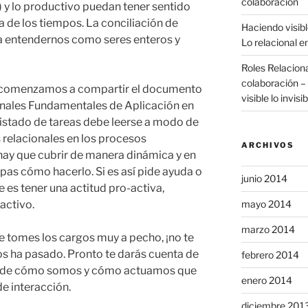
colaboración
 y lo productivo puedan tener sentido
a de los tiempos. La conciliación de
Haciendo visible
a entendernos como seres enteros y
Lo relacional e
Roles Relacion
colaboración – 
, comenzamos a compartir el documento
visible lo invisib
nales Fundamentales de Aplicación en
listado de tareas debe leerse a modo de
 relacionales en los procesos
ARCHIVOS
hay que cubrir de manera dinámica y en
pas cómo hacerlo. Si es así pide ayuda o
junio 2014
 es tener una actitud pro-activa,
activo.
mayo 2014
marzo 2014
e tomes los cargos muy a pecho, ¡no te
os ha pasado. Pronto te darás cuenta de
febrero 2014
ón de cómo somos y cómo actuamos que
enero 2014
de interacción.
diciembre 201