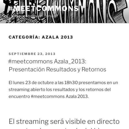
Saltar
#MEETCOMMONS
al
¿Nos pensamos en común?
contenido
CATEGORÍA:
AZALA 2013
PUBLICADO
SEPTIEMBRE 23, 2013
EL
#meetcommons Azala_2013:
Presentación Resultados y Retornos
El lunes 23 de octubre a las 18h30 presentamos en un
streaming abierto los resultados y los retornos del
encuentro #meetcommons Azala 2013.
El streaming será visible en directo