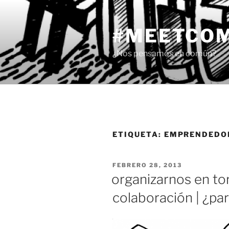
Saltar
al
#MEETCO
contenido
¿Nos pensamos en común?
ETIQUETA:
EMPRENDEDOR
PUBLICADO
FEBRERO 28, 2013
EL
organizarnos en to
colaboración | ¿pa