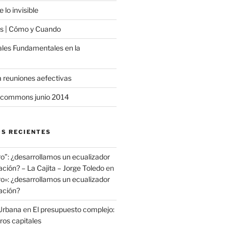
 lo invisible
 | Cómo y Cuando
ales Fundamentales en la
a reuniones aefectivas
commons junio 2014
S RECIENTES
ro”: ¿desarrollamos un ecualizador
ación? – La Cajita – Jorge Toledo
en
ro»: ¿desarrollamos un ecualizador
ación?
Urbana
en
El presupuesto complejo:
ros capitales