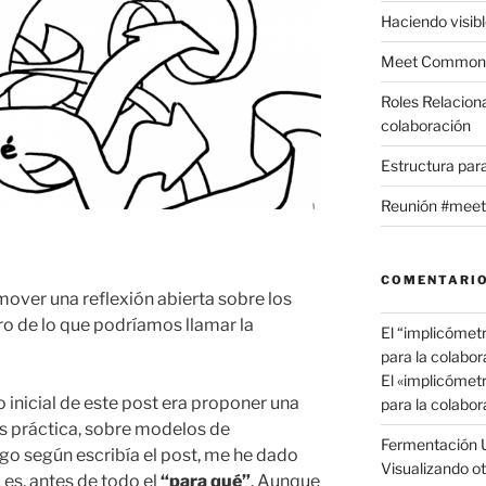
Haciendo visible
Meet Commons
Roles Relacion
colaboración
Estructura par
Reunión #meet
COMENTARIO
over una reflexión abierta sobre los
o de lo que podríamos llamar la
El “implicómet
para la colabor
El «implicómet
 inicial de este post era proponer una
para la colabor
s práctica, sobre modelos de
Fermentación 
go según escribía el post, me he dado
Visualizando ot
 es, antes de todo el
“para qué”
. Aunque