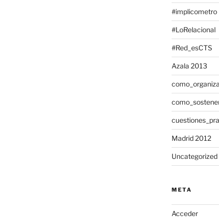
#implicometro
#LoRelacional
#Red_esCTS
Azala 2013
como_organiza
como_sostene
cuestiones_pra
Madrid 2012
Uncategorized
META
Acceder