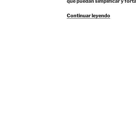
que puedan simplificar y fort
«organiza
Continuar leyendo
en
torno
a
procesos
de
colaboraci
|
¿para
qué?»