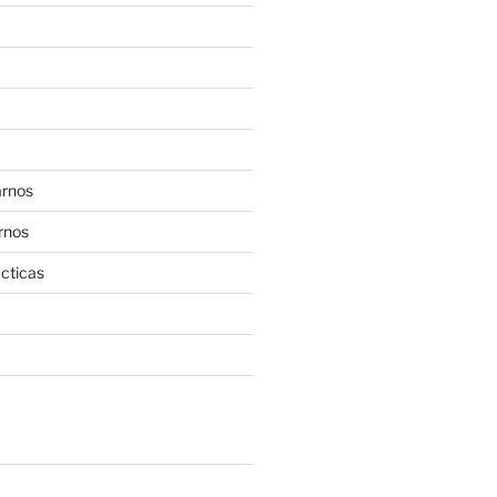
rnos
rnos
cticas