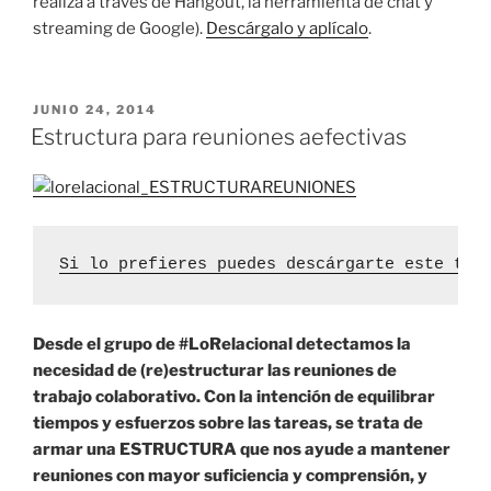
realiza a través de Hangout, la herramienta de chat y
streaming de Google).
Descárgalo y aplícalo
.
PUBLICADO
JUNIO 24, 2014
EL
Estructura para reuniones aefectivas
Si lo prefieres puedes descárgarte este tex
Desde el grupo de #LoRelacional detectamos la
necesidad de (re)estructurar las reuniones de
trabajo colaborativo. Con la intención de equilibrar
tiempos y esfuerzos sobre las tareas, se trata de
armar una ESTRUCTURA que nos ayude a mantener
reuniones con mayor suficiencia y comprensión, y