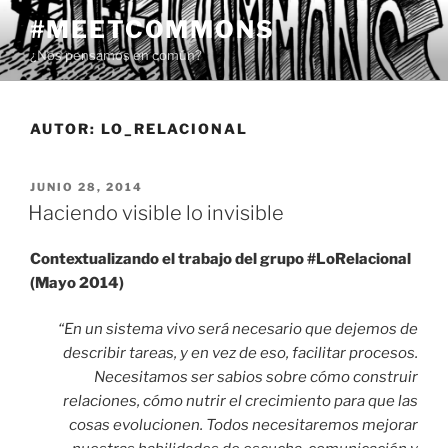
Saltar
#MEETCOMMONS
al
¿Nos pensamos en común?
contenido
AUTOR:
LO_RELACIONAL
PUBLICADO
JUNIO 28, 2014
EL
Haciendo visible lo invisible
Contextualizando el trabajo del grupo #LoRelacional
(Mayo 2014)
“En un sistema vivo será necesario que dejemos de
describir tareas, y en vez de eso, facilitar procesos.
Necesitamos ser sabios sobre cómo construir
relaciones, cómo nutrir el crecimiento para que las
cosas evolucionen. Todos necesitaremos mejorar