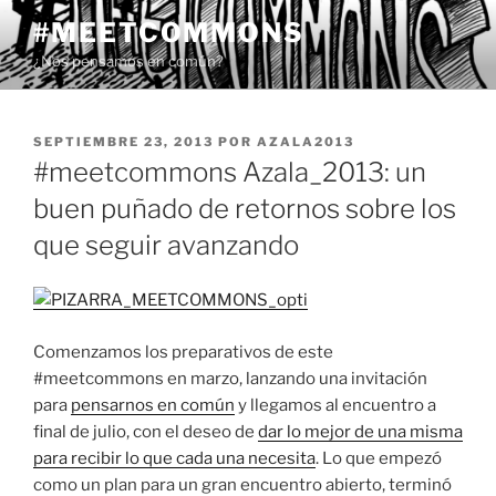
Saltar
#MEETCOMMONS
al
¿Nos pensamos en común?
contenido
PUBLICADO
SEPTIEMBRE 23, 2013
POR
AZALA2013
EL
#meetcommons Azala_2013: un
buen puñado de retornos sobre los
que seguir avanzando
Comenzamos los preparativos de este
#meetcommons en marzo, lanzando una invitación
para
pensarnos en común
y llegamos al encuentro a
final de julio, con el deseo de
dar lo mejor de una misma
para recibir lo que cada una necesita
. Lo que empezó
como un plan para un gran encuentro abierto, terminó