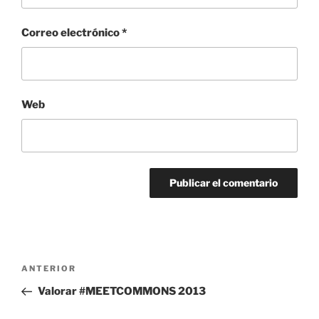
Correo electrónico
*
Web
Navegación
Entrada
ANTERIOR
de
anterior:
Valorar #MEETCOMMONS 2013
entradas