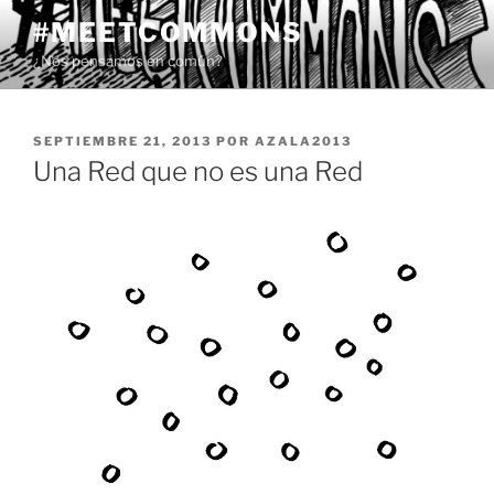
Saltar
#MEETCOMMONS
al
¿Nos pensamos en común?
contenido
PUBLICADO
SEPTIEMBRE 21, 2013
POR
AZALA2013
EL
Una Red que no es una Red