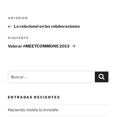
Navegación
Entrada
ANTERIOR
de
anterior:
Lo relacional en las colaboraciones
entradas
Siguiente
SIGUIENTE
entrada
Valorar #MEETCOMMONS 2013
Buscar
Buscar
por:
ENTRADAS RECIENTES
Haciendo visible lo invisible