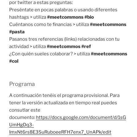
por twitter a estas preguntas:
Preséntate en pocas palabras o usando diferentes
hashtags > utiliza
#meetcommons #bio
Cuéntanos como te financias > utiliza
#meetcommons
#pasta
Pasanos tres referencias (links) relacionadas con tu
actividad > utiliza
#meetcommos #ref
¿Con quién sueles colaborar? > utiliza
#meetcommons
#col
Programa
A continuación tenéis el programa provisional. Para
tener la versión actualizada en tiempo real puedes
consutlar este
documento:
https://docs.google.com/document/d/1sG
UmHgDq3-
ImxNt6rs8E3SuRuboeeRFH7enx7_UnAPk/edit