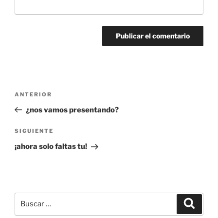
Navegación
Entrada
ANTERIOR
de
anterior:
¿nos vamos presentando?
entradas
Siguiente
SIGUIENTE
entrada
¡ahora solo faltas tu!
Buscar
Buscar
por: