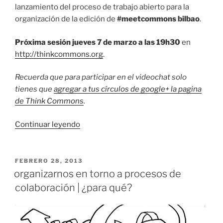
lanzamiento del proceso de trabajo abierto para la
organización de la edición de
#meetcommons bilbao
.
Próxima sesión jueves 7 de marzo a las 19h30
en
http://thinkcommons.org
.
Recuerda que para participar en el videochat solo
tienes que
agregar a tus círculos de google+ la pagina
de Think Commons
.
«Sesión
Continuar leyendo
#1
|
¿Nos
PUBLICADO
FEBRERO 28, 2013
EL
pensamos
organizarnos en torno a procesos de
en
colaboración | ¿para qué?
común?»