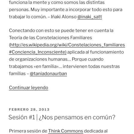
funciona la mente y como somos las distintas
personas. Muy importante a incorporar todo esto para
trabajar lo común. – Iñaki Alonso
@inaki_satt
Conectando con esto se puede tener en cuenta la
Teoría de las Constelaciones Familiares
(
http://es.wikipedia.org/wiki/Constelaciones_familiares
#Conciencia_Inconsciente)
aplicada al funcionamiento
de organizaciones humanas… Porque cuando
trabajamos «en família»… intervienen todas nuestras
famílias –
@taniadonaurban
«Sesión
Continuar leyendo
#2
|
Modelos
PUBLICADO
FEBRERO 28, 2013
EL
Organizativos»
Sesión #1 | ¿Nos pensamos en común?
Primera sesión de
Think Commons
dedicada al